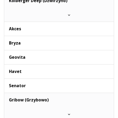
Kolberger Deep (Dźwirzyno)
Akces
Bryza
Geovita
Havet
Senator
Gribow (Grzybowo)