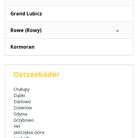
Grand Lubicz
Rowe (Rowy)
Kormoran
Ostseebäder
Chałupy
Dąbki
Darłowo
Dziwnów
Gdynia
Grzybowo
Hel
Jastrzębia Góra