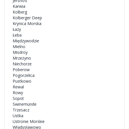
Jershöft
Karwia
Kolberg
Kolberger Deep
Krynica Morska
Łazy
Łeba
Międzywodzie
Mielno
Misdroy
Mrzeżyno
Niechorze
Poberow
Pogorzelica
Pustkowo
Rewal
Rowy
Sopot
Swinemünde
Trzesacz
Ustka
Ustronie Morskie
Władysławowo