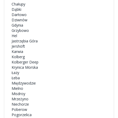
Chałupy
Dąbki
Darłowo
Dziwnów
Gdynia
Grzybowo
Hel
Jastrzębia Góra
Jershöft
Karwia
Kolberg
Kolberger Deep
Krynica Morska
Łazy
Łeba
Międzywodzie
Mielno
Misdroy
Mrzeżyno
Niechorze
Poberow
Pogorzelica