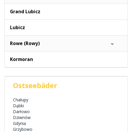
Grand Lubicz
Lubicz
Rowe (Rowy)
Kormoran
Ostseebäder
Chałupy
Dąbki
Darłowo
Dziwnów
Gdynia
Grzybowo