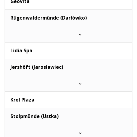
Geovita
Rügenwaldermünde (Darłówko)
Lidia Spa
Jershöft (Jarosławiec)
Krol Plaza
Stolpmünde (Ustka)