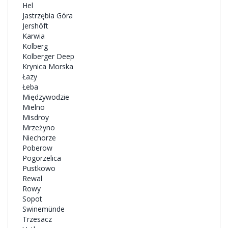
Hel
Jastrzębia Góra
Jershöft
Karwia
Kolberg
Kolberger Deep
Krynica Morska
Łazy
Łeba
Międzywodzie
Mielno
Misdroy
Mrzeżyno
Niechorze
Poberow
Pogorzelica
Pustkowo
Rewal
Rowy
Sopot
Swinemünde
Trzesacz